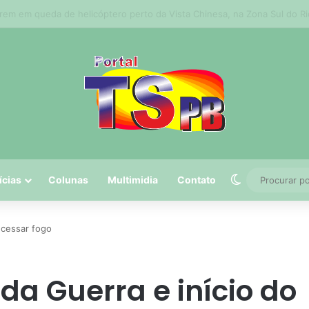
tro Histórico estarão fechadas para atividades esportivas e culturais n
Switch skin
ícias
Colunas
Multimidia
Contato
 cessar fogo
a Guerra e início do