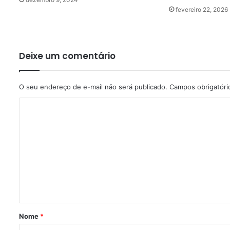
fevereiro 22, 2026
Deixe um comentário
O seu endereço de e-mail não será publicado.
Campos obrigatór
C
o
m
e
n
t
á
r
Nome
*
i