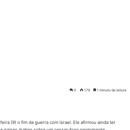
0
179
1 minuto de leitura
eira (9) o fim da guerra com Israel. Ele afirmou ainda ter
de países árabes sobre um cessar-fogo permanente.