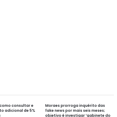
a como consultar e
Moraes prorroga inquérito das
to adicional de 5%
fake news por mais seis meses;
a
objetivo é investigar ‘gabinete do