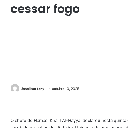
cessar fogo
Joseilton tony
outubro 10, 2025
O chefe do Hamas, Khalil Al-Hayya, declarou nesta quinta-f
recebido garantias dos Estados Unidos e de mediadores 