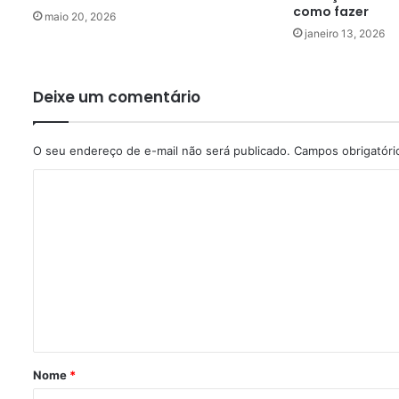
como fazer
maio 20, 2026
janeiro 13, 2026
Deixe um comentário
O seu endereço de e-mail não será publicado.
Campos obrigatór
C
o
m
e
n
t
á
r
Nome
*
i