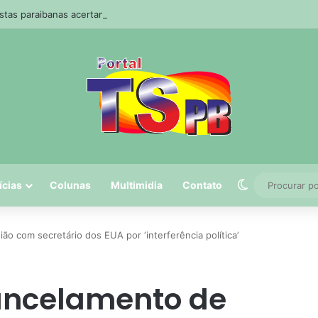
stas paraibanas acertam a quadra da Mega-Sena
Switch skin
ícias
Colunas
Multimidia
Contato
o com secretário dos EUA por ‘interferência política’
ancelamento de