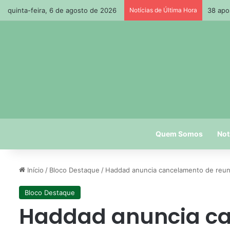
quinta-feira, 6 de agosto de 2026
Notícias de Última Hora
38 apo
Quem Somos
Not
Início
/
Bloco Destaque
/
Haddad anuncia cancelamento de reuniã
Bloco Destaque
Haddad anuncia c