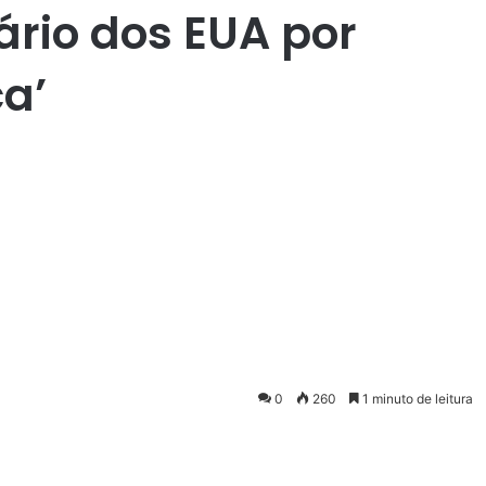
ário dos EUA por
ca’
0
260
1 minuto de leitura