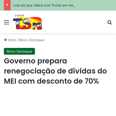
Lula diz que falará com Trump em meio a crise diplomática entre Brasil e EUA
Menu
Pr
Início
/
Bloco Destaque
Bloco Destaque
Governo prepara
renegociação de dívidas do
MEI com desconto de 70%