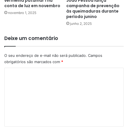
vermelha patamar 1 na
João Pessoa lança
conta de luz em novembro
campanha de prevenção
às queimaduras durante
novembro 1, 2025
período junino
junho 2, 2025
Deixe um comentário
O seu endereço de e-mail não será publicado.
Campos
obrigatórios são marcados com
*
C
o
m
e
n
t
á