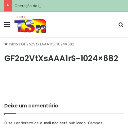
Operação da Polícia Federal combate fabricação e venda de cédulas falsas na PB
Menu
Pr
Início
/
GF2o2VtXsAAA1rS-1024×682
GF2o2VtXsAAA1rS-1024×682
Deixe um comentário
O seu endereço de e-mail não será publicado.
Campos