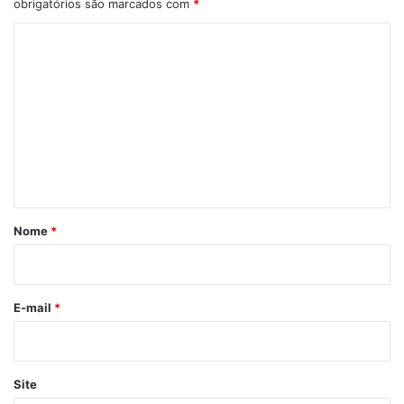
obrigatórios são marcados com
*
C
o
m
e
n
t
á
r
Nome
*
i
o
*
E-mail
*
Site