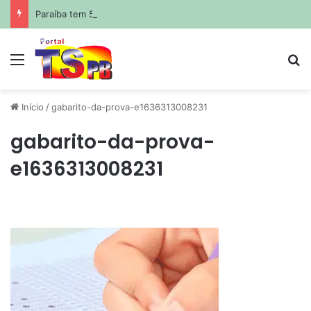
Paraíba tem 5º maior crescimento do país no Ideb do ensino médio na rede estadual
Menu
Pr
Início
/
gabarito-da-prova-e1636313008231
gabarito-da-prova-
e1636313008231