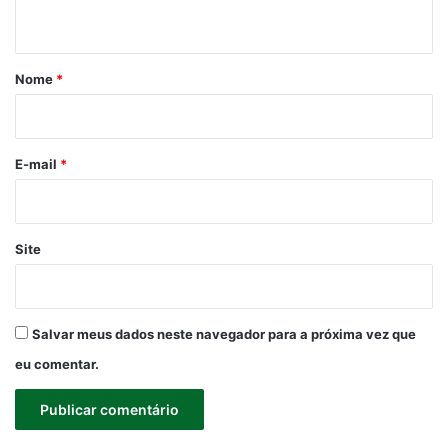
t
á
r
Nome
*
i
o
*
E-mail
*
Site
Salvar meus dados neste navegador para a próxima vez que
eu comentar.