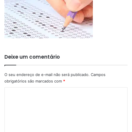
Deixe um comentário
O seu endereço de e-mail não será publicado.
Campos
obrigatórios são marcados com
*
C
o
m
e
n