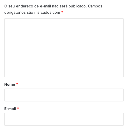
O seu endereço de e-mail não será publicado.
Campos
obrigatórios são marcados com
*
C
o
m
e
n
t
á
r
Nome
*
i
o
*
E-mail
*