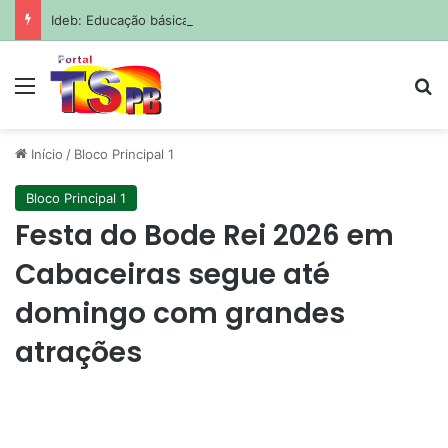
Ideb: Educação básica tem maior avanço, mas não bate metas
Menu
Pr
Início
/
Bloco Principal 1
Bloco Principal 1
Festa do Bode Rei 2026 em
Cabaceiras segue até
domingo com grandes
atrações