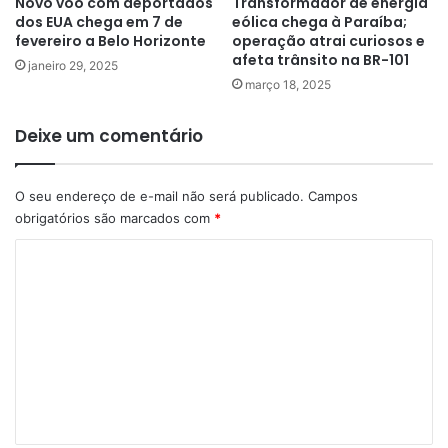
Novo voo com deportados
Transformador de energia
dos EUA chega em 7 de
eólica chega à Paraíba;
fevereiro a Belo Horizonte
operação atrai curiosos e
afeta trânsito na BR-101
janeiro 29, 2025
março 18, 2025
Deixe um comentário
O seu endereço de e-mail não será publicado.
Campos
obrigatórios são marcados com
*
C
o
m
e
n
t
á