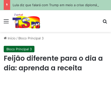
Lula diz que falará com Trump em meio a crise diplomática entre Brasil e EUA
Menu
Pr
Início
/
Bloco Principal 3
Bloco Principal 3
Feijão diferente para o dia a
dia: aprenda a receita