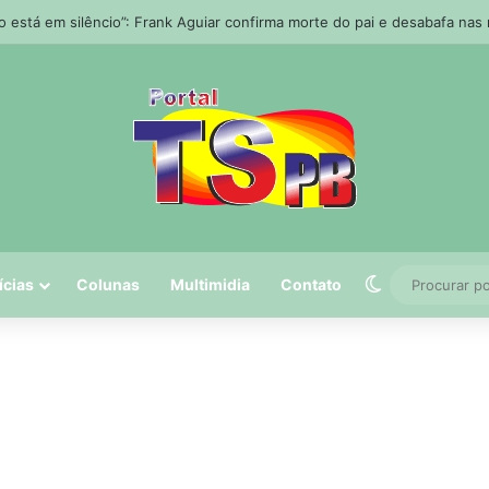
o está em silêncio”: Frank Aguiar confirma morte do pai e desabafa nas
Switch skin
ícias
Colunas
Multimidia
Contato