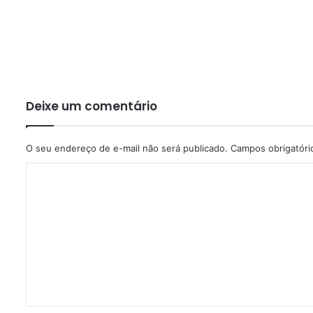
Deixe um comentário
O seu endereço de e-mail não será publicado.
Campos obrigatór
C
o
m
e
n
t
á