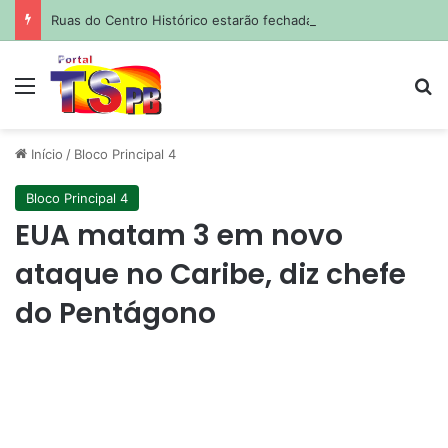
Ruas do Centro Histórico estarão fechadas para atividades esportivas e culturais no fim de semana; saiba quais
Menu
Pr
Início
/
Bloco Principal 4
Bloco Principal 4
EUA matam 3 em novo
ataque no Caribe, diz chefe
do Pentágono