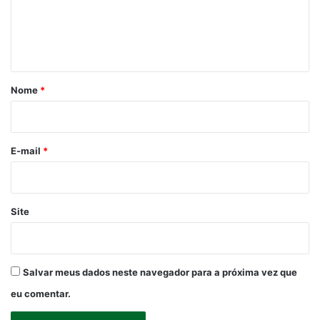
e
n
t
á
r
Nome
*
i
o
*
E-mail
*
Site
Salvar meus dados neste navegador para a próxima vez que
eu comentar.