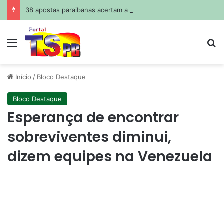
38 apostas paraibanas acertam a quadra da Mega-Sena
Menu
Pr
Início
/
Bloco Destaque
Bloco Destaque
Esperança de encontrar
sobreviventes diminui,
dizem equipes na Venezuela