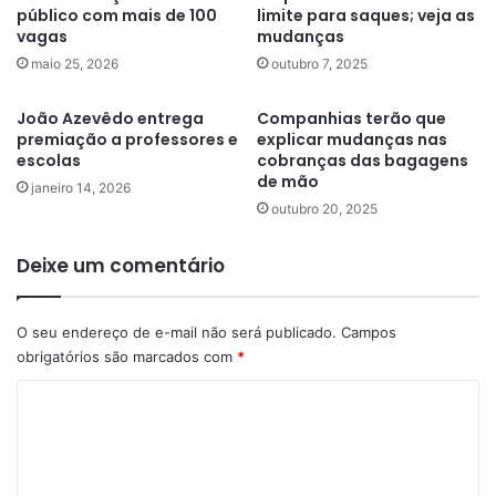
público com mais de 100
limite para saques; veja as
vagas
mudanças
maio 25, 2026
outubro 7, 2025
João Azevêdo entrega
Companhias terão que
premiação a professores e
explicar mudanças nas
escolas
cobranças das bagagens
de mão
janeiro 14, 2026
outubro 20, 2025
Deixe um comentário
O seu endereço de e-mail não será publicado.
Campos
obrigatórios são marcados com
*
C
o
m