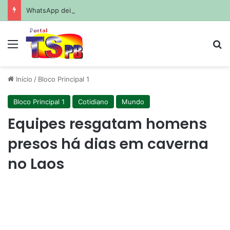
WhatsApp deixará de funcionar em celulares antigos em setembro; veja se o seu será afetado
Menu
Pr
Início
/
Bloco Principal 1
Bloco Principal 1
Cotidiano
Mundo
Equipes resgatam homens
presos há dias em caverna
no Laos