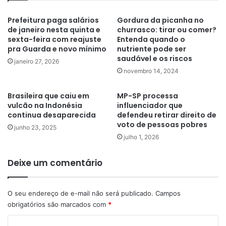
Prefeitura paga salários
Gordura da picanha no
de janeiro nesta quinta e
churrasco: tirar ou comer?
sexta-feira com reajuste
Entenda quando o
pra Guarda e novo mínimo
nutriente pode ser
saudável e os riscos
janeiro 27, 2026
novembro 14, 2024
Brasileira que caiu em
MP-SP processa
vulcão na Indonésia
influenciador que
continua desaparecida
defendeu retirar direito de
voto de pessoas pobres
junho 23, 2025
julho 1, 2026
Deixe um comentário
O seu endereço de e-mail não será publicado.
Campos
obrigatórios são marcados com
*
C