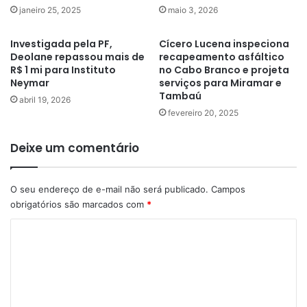
janeiro 25, 2025
maio 3, 2026
Investigada pela PF,
Cícero Lucena inspeciona
Deolane repassou mais de
recapeamento asfáltico
R$ 1 mi para Instituto
no Cabo Branco e projeta
Neymar
serviços para Miramar e
Tambaú
abril 19, 2026
fevereiro 20, 2025
Deixe um comentário
O seu endereço de e-mail não será publicado.
Campos
obrigatórios são marcados com
*
C
o
m
e