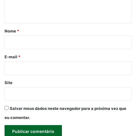
n
t
á
r
Nome
*
i
o
*
E-mail
*
Site
Salvar meus dados neste navegador para a próxima vez que
eu comentar.