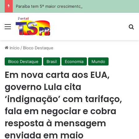
Paraíba tem 5º maior crescimento do país no Ideb do ensino médio na rede estadual
Menu
Pr
Início
/
Bloco Destaque
Bloco Destaque
Brasil
Economia
Mundo
Em nova carta aos EUA,
governo Lula cita
‘indignação’ com tarifaço,
fala em negociar e cobra
resposta à mensagem
enviada em maio