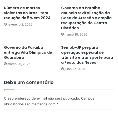
Número de mortes
Governo da Paraíba
violentas no Brasil tem
anuncia revitalização da
redução de 5% em 2024
Casa do Artesão e amplia
recuperação do Centro
fevereiro 8, 2025
Histórico
março 19, 2026
Governo da Paraíba
Semob-JP prepara
entrega Vila Olímpica de
operação especial de
Guarabira
trânsito e transporte para
a Festa das Neves
março 25, 2026
julho 27, 2025
Deixe um comentário
O seu endereço de e-mail não será publicado.
Campos
obrigatórios são marcados com
*
C