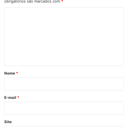
obrigatórios são marcados com
*
C
o
m
e
n
t
á
r
Nome
*
i
o
*
E-mail
*
Site