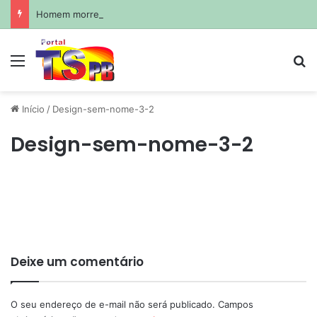
Homem morre afogado durante pescaria em açude no agreste paraibano
Menu
Pr
Início
/
Design-sem-nome-3-2
Design-sem-nome-3-2
Deixe um comentário
O seu endereço de e-mail não será publicado.
Campos