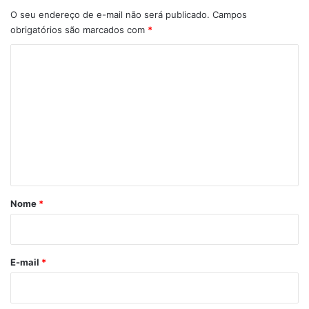
O seu endereço de e-mail não será publicado.
Campos
obrigatórios são marcados com
*
C
o
m
e
n
t
á
r
Nome
*
i
o
*
E-mail
*