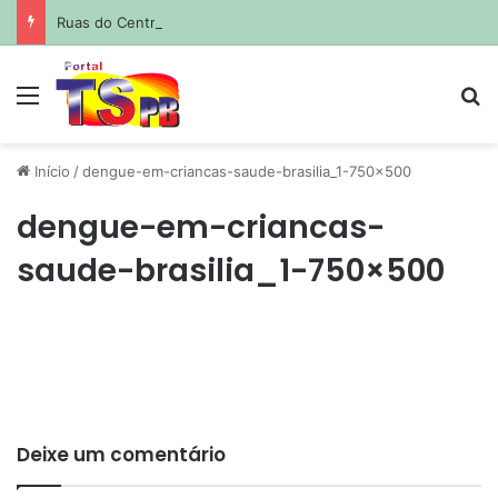
Ruas do Centro Histórico estarão fechadas para atividades esportivas e culturais no fim de semana; saiba quais
Menu
Pr
Início
/
dengue-em-criancas-saude-brasilia_1-750×500
dengue-em-criancas-
saude-brasilia_1-750×500
Deixe um comentário