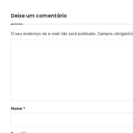
Deixe um comentário
O seu endereço de e-mail não será publicado.
Campos obrigatór
C
o
m
e
n
t
á
r
Nome
*
i
o