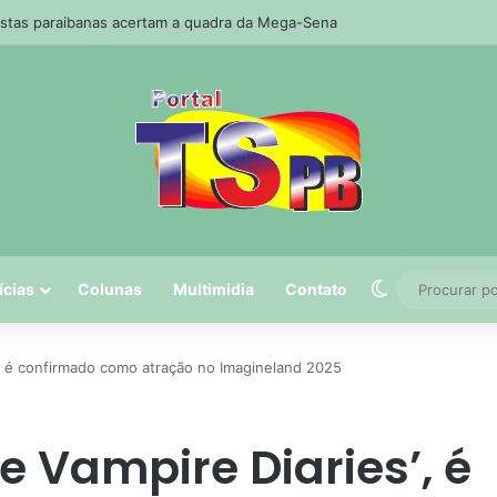
stas paraibanas acertam a quadra da Mega-Sena
Switch skin
ícias
Colunas
Multimidia
Contato
s’, é confirmado como atração no Imagineland 2025
he Vampire Diaries’, é