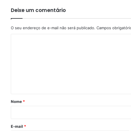
Deixe um comentário
O seu endereço de e-mail não será publicado.
Campos obrigatór
C
o
m
e
n
t
á
r
Nome
*
i
o
*
E-mail
*