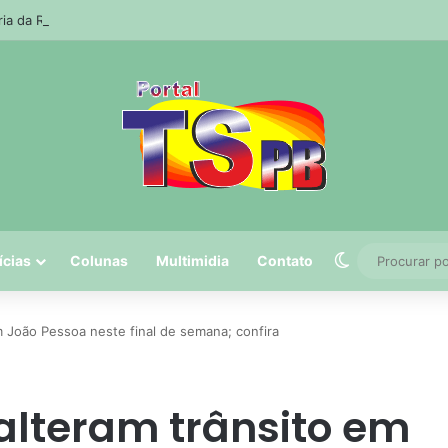
ria da Receita prorroga prazo para pagamento do ISS de julho
Switch skin
ícias
Colunas
Multimidia
Contato
m João Pessoa neste final de semana; confira
alteram trânsito em