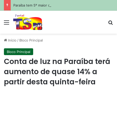
Paraíba tem 5º maior crescimento do país no Ideb do ensino médio na rede estadual
Menu
Pr
Início
/
Bloco Principal
Bloco Principal
Conta de luz na Paraíba terá
aumento de quase 14% a
partir desta quinta-feira