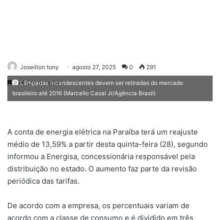
Joseilton tony
agosto 27, 2025
0
291
1 minuto de leitura
Lâmpadas incandescentes devem ser retiradas do mercado
brasileiro até 2016 (Marcello Casal Jr/Agência Brasil)
A conta de energia elétrica na Paraíba terá um reajuste
médio de 13,59% a partir desta quinta-feira (28), segundo
informou a Energisa, concessionária responsável pela
distribuição no estado. O aumento faz parte da revisão
periódica das tarifas.
De acordo com a empresa, os percentuais variam de
acordo com a classe de consumo e é dividido em três