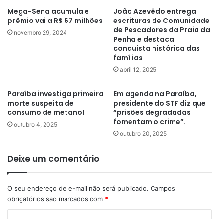
Mega-Sena acumula e
João Azevêdo entrega
prêmio vai a R$ 67 milhões
escrituras de Comunidade
de Pescadores da Praia da
novembro 29, 2024
Penha e destaca
conquista histórica das
famílias
abril 12, 2025
Paraíba investiga primeira
Em agenda na Paraíba,
morte suspeita de
presidente do STF diz que
consumo de metanol
“prisões degradadas
fomentam o crime”.
outubro 4, 2025
outubro 20, 2025
Deixe um comentário
O seu endereço de e-mail não será publicado.
Campos
obrigatórios são marcados com
*
C