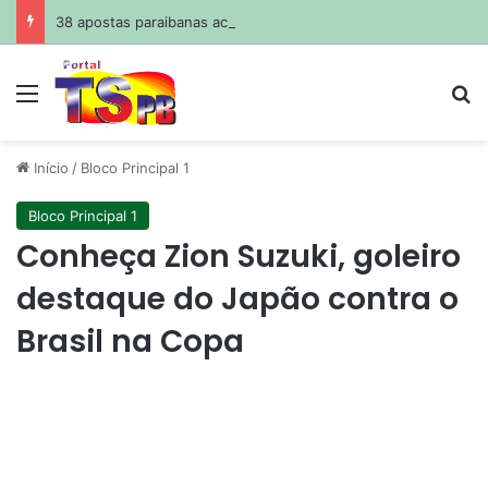
38 apostas paraibanas acertam a quadra da Mega-Sena
Menu
Pr
Início
/
Bloco Principal 1
Bloco Principal 1
Conheça Zion Suzuki, goleiro
destaque do Japão contra o
Brasil na Copa