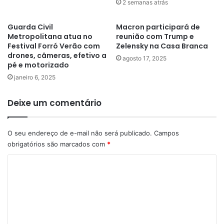
2 semanas atrás
Guarda Civil
Macron participará de
Metropolitana atua no
reunião com Trump e
Festival Forró Verão com
Zelensky na Casa Branca
drones, câmeras, efetivo a
agosto 17, 2025
pé e motorizado
janeiro 6, 2025
Deixe um comentário
O seu endereço de e-mail não será publicado.
Campos
obrigatórios são marcados com
*
C
o
m
e
n