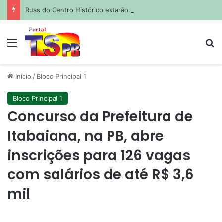
Ruas do Centro Histórico estarão fechadas para atividades esportivas e culturais no fim de semana; saiba quais
Menu
Pr
Início
/
Bloco Principal 1
Bloco Principal 1
Concurso da Prefeitura de
Itabaiana, na PB, abre
inscrições para 126 vagas
com salários de até R$ 3,6
mil