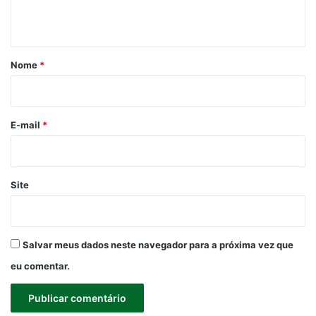
t
á
r
Nome
*
i
o
*
E-mail
*
Site
Salvar meus dados neste navegador para a próxima vez que
eu comentar.