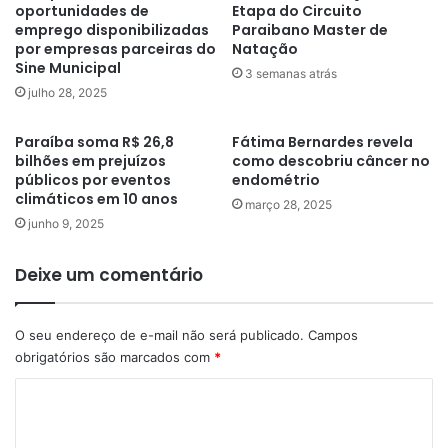
oportunidades de
Etapa do Circuito
emprego disponibilizadas
Paraibano Master de
por empresas parceiras do
Natação
Sine Municipal
3 semanas atrás
julho 28, 2025
Paraíba soma R$ 26,8
Fátima Bernardes revela
bilhões em prejuízos
como descobriu câncer no
públicos por eventos
endométrio
climáticos em 10 anos
março 28, 2025
junho 9, 2025
Deixe um comentário
O seu endereço de e-mail não será publicado.
Campos
obrigatórios são marcados com
*
C
o