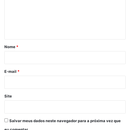
m
e
n
t
á
r
Nome
*
i
o
*
E-mail
*
Site
Salvar meus dados neste navegador para a próxima vez que
eu comentar.