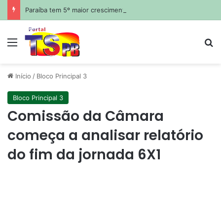
Paraíba tem 5º maior crescimento do país no Ideb do ensino médio na rede estadual
Menu
Pr
Início
/
Bloco Principal 3
Bloco Principal 3
Comissão da Câmara
começa a analisar relatório
do fim da jornada 6X1