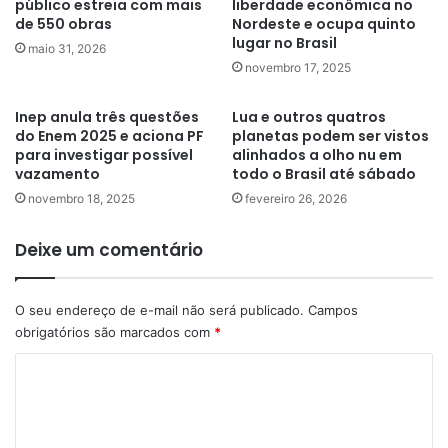
público estreia com mais
liberdade econômica no
de 550 obras
Nordeste e ocupa quinto
lugar no Brasil
maio 31, 2026
novembro 17, 2025
Inep anula três questões
Lua e outros quatros
do Enem 2025 e aciona PF
planetas podem ser vistos
para investigar possível
alinhados a olho nu em
vazamento
todo o Brasil até sábado
novembro 18, 2025
fevereiro 26, 2026
Deixe um comentário
O seu endereço de e-mail não será publicado.
Campos
obrigatórios são marcados com
*
C
o
m