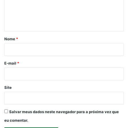
e
n
t
á
r
Nome
*
i
o
*
E-mail
*
Site
Salvar meus dados neste navegador para a próxima vez que
eu comentar.