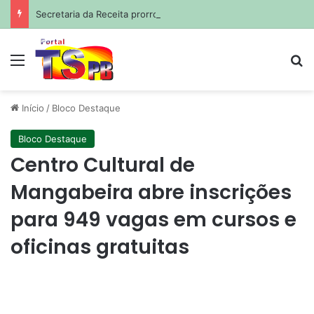
Secretaria da Receita prorroga prazo para pagamento do ISS de julho
Menu
Pr
Início
/
Bloco Destaque
Bloco Destaque
Centro Cultural de
Mangabeira abre inscrições
para 949 vagas em cursos e
oficinas gratuitas