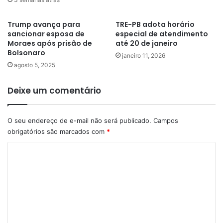
Trump avança para
TRE-PB adota horário
sancionar esposa de
especial de atendimento
Moraes após prisão de
até 20 de janeiro
Bolsonaro
janeiro 11, 2026
agosto 5, 2025
Deixe um comentário
O seu endereço de e-mail não será publicado.
Campos
obrigatórios são marcados com
*
C
o
m
e
n