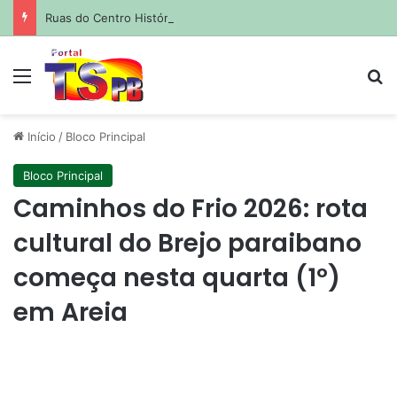
Ruas do Centro Histórico estarão fechadas para atividades esportivas e culturais no fim de semana; saiba quais
Menu
Pr
Início
/
Bloco Principal
Bloco Principal
Caminhos do Frio 2026: rota
cultural do Brejo paraibano
começa nesta quarta (1º)
em Areia