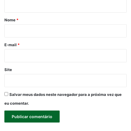
t
á
r
Nome
*
i
o
*
E-mail
*
Site
Salvar meus dados neste navegador para a próxima vez que
eu comentar.