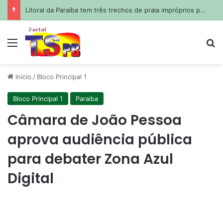
Litoral da Paraíba tem três trechos de praia impróprios para banho; veja quais
Menu
Pr
Início
/
Bloco Principal 1
Bloco Principal 1
Paraiba
Câmara de João Pessoa
aprova audiência pública
para debater Zona Azul
Digital