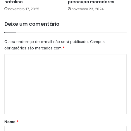
natalino
preocupa moradores
novembro 17, 2025
novembro 23, 2024
Deixe um comentário
O seu endereço de e-mail não será publicado.
Campos
obrigatórios são marcados com
*
C
o
m
e
n
t
á
r
Nome
*
i