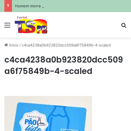
Homem morre afogado durante pescaria em açude no agreste paraibano
Menu
Pr
Início
/
c4ca4238a0b923820dcc509a6f75849b-4-scaled
c4ca4238a0b923820dcc509
a6f75849b-4-scaled