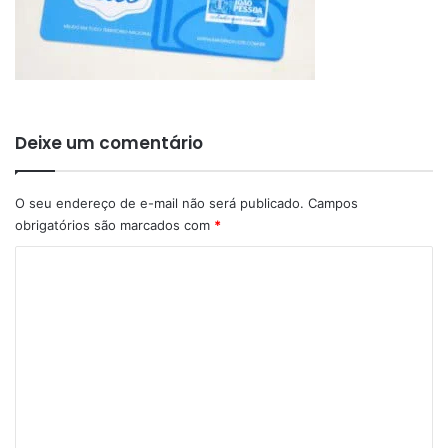
Deixe um comentário
O seu endereço de e-mail não será publicado.
Campos
obrigatórios são marcados com
*
C
o
m
e
n
t
á