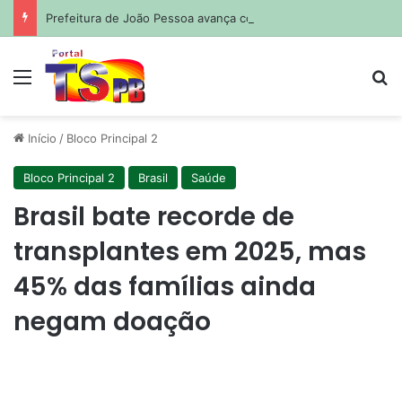
Prefeitura de João Pessoa avança com projetos de corredores viários para sistema de veículos rápidos
Menu
Pr
Início
/
Bloco Principal 2
Bloco Principal 2
Brasil
Saúde
Brasil bate recorde de
transplantes em 2025, mas
45% das famílias ainda
negam doação