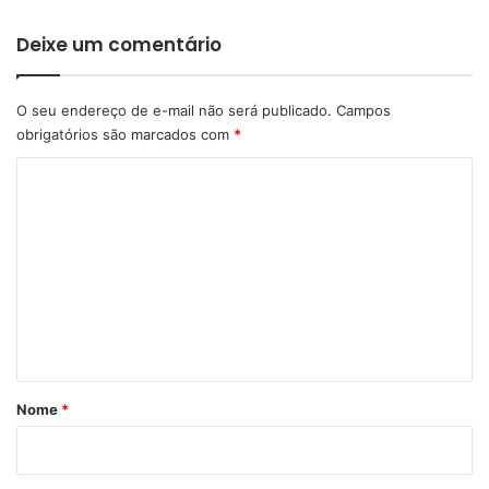
Deixe um comentário
O seu endereço de e-mail não será publicado.
Campos
obrigatórios são marcados com
*
C
o
m
e
n
t
á
r
Nome
*
i
o