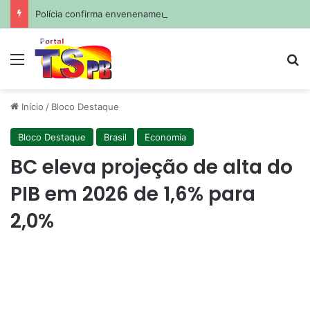
Polícia confirma envenenamento de mais de 200 cães e gatos em cidade da Paraíba
Menu
Pr
Início
/
Bloco Destaque
Bloco Destaque
Brasil
Economia
BC eleva projeção de alta do
PIB em 2026 de 1,6% para
2,0%