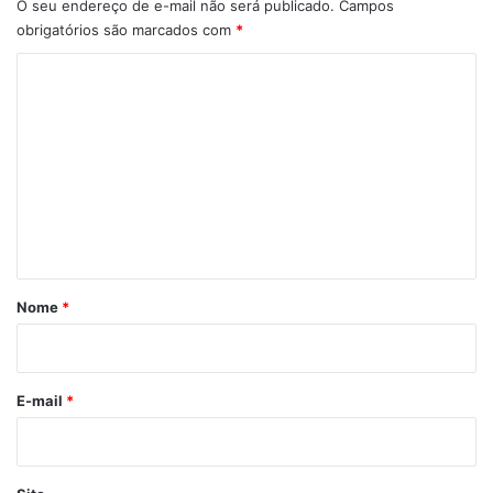
O seu endereço de e-mail não será publicado.
Campos
obrigatórios são marcados com
*
C
o
m
e
n
t
á
r
Nome
*
i
o
*
E-mail
*