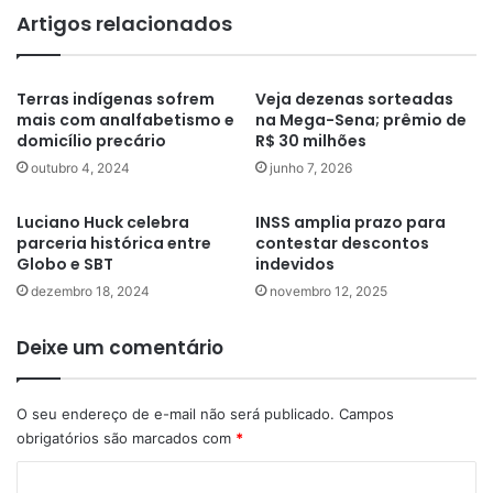
Artigos relacionados
Terras indígenas sofrem
Veja dezenas sorteadas
mais com analfabetismo e
na Mega-Sena; prêmio de
domicílio precário
R$ 30 milhões
outubro 4, 2024
junho 7, 2026
Luciano Huck celebra
INSS amplia prazo para
parceria histórica entre
contestar descontos
Globo e SBT
indevidos
dezembro 18, 2024
novembro 12, 2025
Deixe um comentário
O seu endereço de e-mail não será publicado.
Campos
obrigatórios são marcados com
*
C