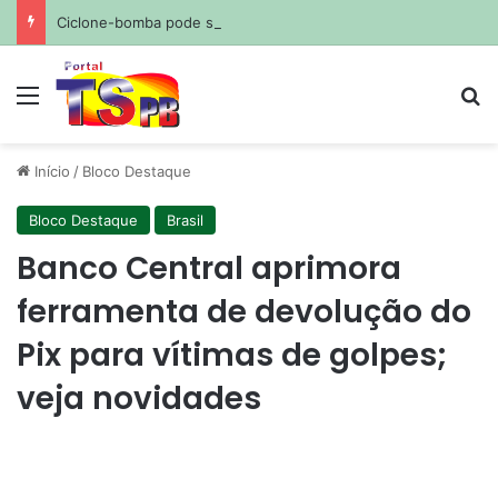
Ciclone-bomba pode se formar nesta sexta; Sudeste terá hoje maior risco de ventania, com rajadas de até 110 km/h
Menu
Pr
Início
/
Bloco Destaque
Bloco Destaque
Brasil
Banco Central aprimora
ferramenta de devolução do
Pix para vítimas de golpes;
veja novidades