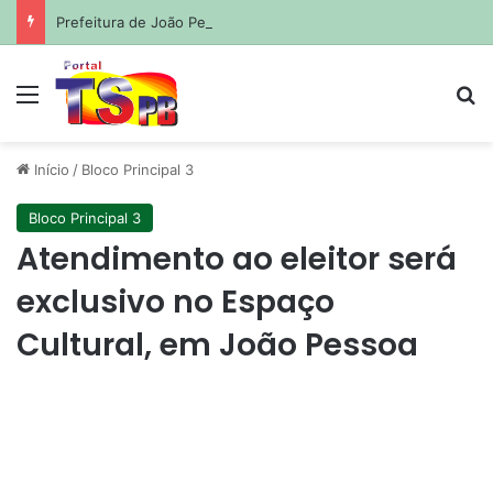
Prefeitura de João Pessoa avança com projetos de corredores viários para sistema de veículos rápidos
Menu
Pr
Início
/
Bloco Principal 3
Bloco Principal 3
Atendimento ao eleitor será
exclusivo no Espaço
Cultural, em João Pessoa