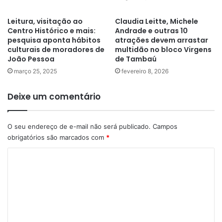
Leitura, visitação ao
Claudia Leitte, Michele
Centro Histórico e mais:
Andrade e outras 10
pesquisa aponta hábitos
atrações devem arrastar
culturais de moradores de
multidão no bloco Virgens
João Pessoa
de Tambaú
março 25, 2025
fevereiro 8, 2026
Deixe um comentário
O seu endereço de e-mail não será publicado.
Campos
obrigatórios são marcados com
*
C
o
m
e
n