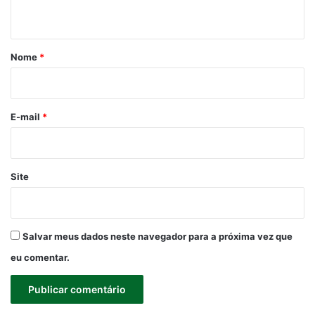
t
á
r
Nome
*
i
o
*
E-mail
*
Site
Salvar meus dados neste navegador para a próxima vez que
eu comentar.