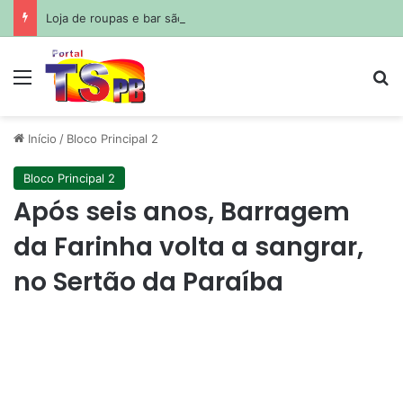
Loja de roupas e bar são destruídos por incêndio em João Pessoa
Menu
Pr
Início
/
Bloco Principal 2
Bloco Principal 2
Após seis anos, Barragem
da Farinha volta a sangrar,
no Sertão da Paraíba