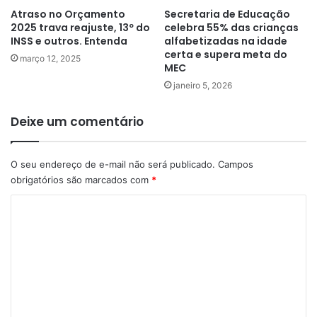
Atraso no Orçamento
Secretaria de Educação
2025 trava reajuste, 13º do
celebra 55% das crianças
INSS e outros. Entenda
alfabetizadas na idade
certa e supera meta do
março 12, 2025
MEC
janeiro 5, 2026
Deixe um comentário
O seu endereço de e-mail não será publicado.
Campos
obrigatórios são marcados com
*
C
o
m
e
n
t