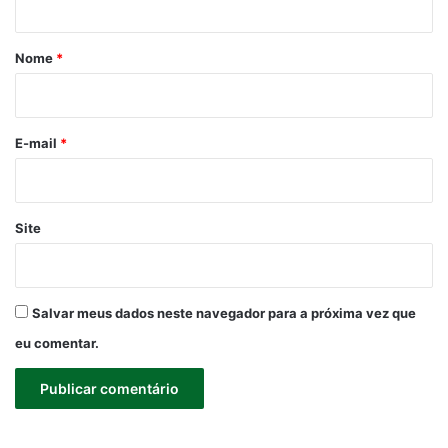
á
r
Nome
*
i
o
*
E-mail
*
Site
Salvar meus dados neste navegador para a próxima vez que
eu comentar.