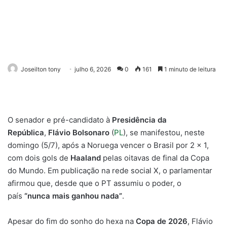
Joseilton tony
julho 6, 2026
0
161
1 minuto de leitura
O senador e pré-candidato à
Presidência da
República
,
Flávio Bolsonaro
(
PL
), se manifestou, neste
domingo (5/7), após a Noruega vencer o Brasil por 2 x 1,
com dois gols de
Haaland
pelas oitavas de final da Copa
do Mundo. Em publicação na rede social X, o parlamentar
afirmou que, desde que o PT assumiu o poder, o
país
“nunca mais ganhou nada”
.
Apesar do fim do sonho do hexa na
Copa de 2026
, Flávio