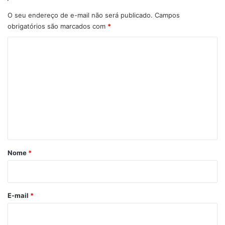
O seu endereço de e-mail não será publicado.
Campos
obrigatórios são marcados com
*
C
o
m
e
n
t
á
r
Nome
*
i
o
*
E-mail
*