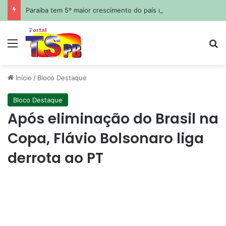
Paraíba tem 5º maior crescimento do país no Ideb do ensino médio na rede estadual
Menu
Pr
Início
/
Bloco Destaque
Bloco Destaque
Após eliminação do Brasil na
Copa, Flávio Bolsonaro liga
derrota ao PT