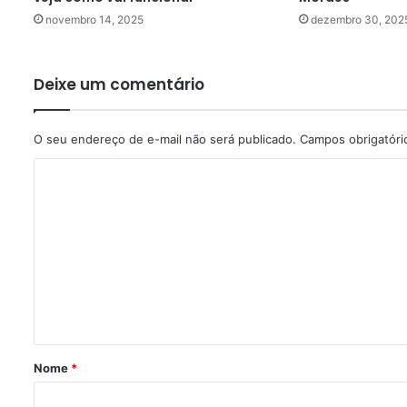
novembro 14, 2025
dezembro 30, 202
Deixe um comentário
O seu endereço de e-mail não será publicado.
Campos obrigatór
C
o
m
e
n
t
á
r
Nome
*
i