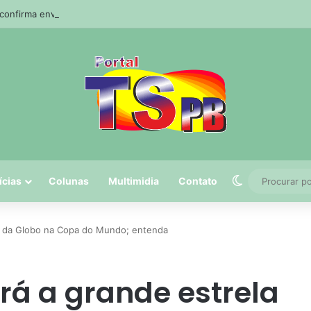
a confirma envenenamento de mais de 200 cães e gatos em cidade da Pa
Switch skin
ícias
Colunas
Multimidia
Contato
la da Globo na Copa do Mundo; entenda
rá a grande estrela