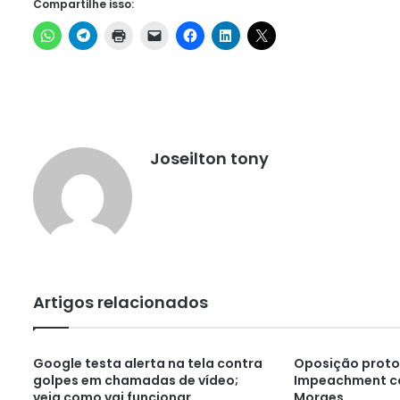
Compartilhe isso:
Joseilton tony
Artigos relacionados
Google testa alerta na tela contra
Oposição proto
golpes em chamadas de vídeo;
Impeachment co
veja como vai funcionar
Moraes