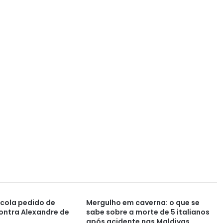
cola pedido de
Mergulho em caverna: o que se
ntra Alexandre de
sabe sobre a morte de 5 italianos
após acidente nas Maldivas