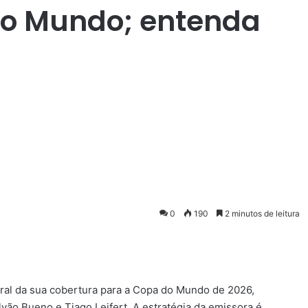
do Mundo; entenda
0
190
2 minutos de leitura
ral da sua cobertura para a Copa do Mundo de 2026,
ão Bueno e Tiago Leifert. A estratégia da emissora é