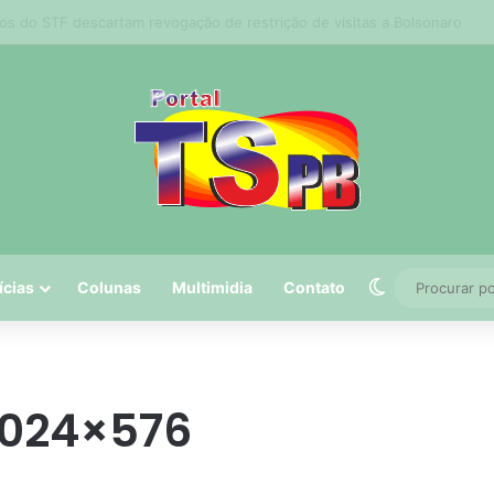
a realiza serviços de tapa-buraco em quase 50 bairros nesta quinta-feira
Switch skin
ícias
Colunas
Multimidia
Contato
1024×576