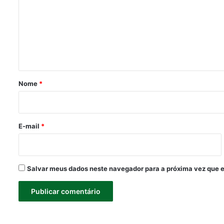
m
e
n
t
á
r
Nome
*
i
o
*
E-mail
*
Salvar meus dados neste navegador para a próxima vez que 