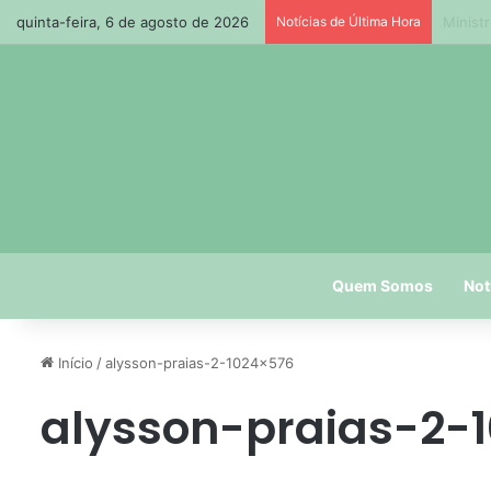
quinta-feira, 6 de agosto de 2026
Notícias de Última Hora
Seinfr
Quem Somos
Not
Início
/
alysson-praias-2-1024×576
alysson-praias-2-