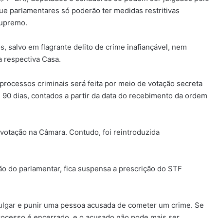
ue parlamentares só poderão ter medidas restritivas
Supremo.
 salvo em flagrante delito de crime inafiançável, nem
 respectiva Casa.
e processos criminais será feita por meio de votação secreta
 90 dias, contados a partir da data do recebimento da ordem
 votação na Câmara. Contudo, foi reintroduzida
o do parlamentar, fica suspensa a prescrição do STF
, julgar e punir uma pessoa acusada de cometer um crime. Se
processo é encerrado, e o acusado não pode mais ser