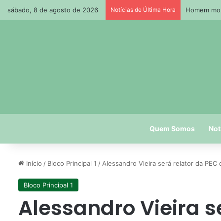
sábado, 8 de agosto de 2026
Notícias de Última Hora
Homem morr
Quem Somos
Not
Início
/
Bloco Principal 1
/
Alessandro Vieira será relator da PEC 
Bloco Principal 1
Alessandro Vieira s