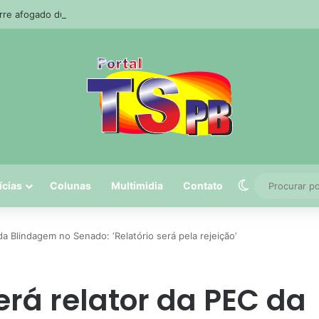
e afogado durante pescaria em açude no agreste paraibano
Switch skin
ícias
Colunas
Multimidia
Contato
da Blindagem no Senado: ‘Relatório será pela rejeição’
erá relator da PEC da