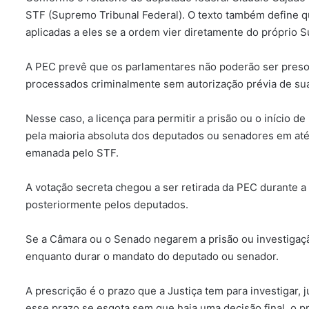
STF (Supremo Tribunal Federal). O texto também define q
aplicadas a eles se a ordem vier diretamente do próprio 
A PEC prevê que os parlamentares não poderão ser presos,
processados criminalmente sem autorização prévia de sua
Nesse caso, a licença para permitir a prisão ou o início d
pela maioria absoluta dos deputados ou senadores em até
emanada pelo STF.
A votação secreta chegou a ser retirada da PEC durante a
posteriormente pelos deputados.
Se a Câmara ou o Senado negarem a prisão ou investigaçã
enquanto durar o mandato do deputado ou senador.
A prescrição é o prazo que a Justiça tem para investigar
esse prazo se esgota sem que haja uma decisão final, o 