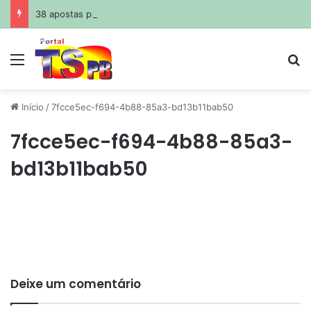
38 apostas paraibanas acertam a quadra da Mega-Sena
Menu
Pr
Início
/
7fcce5ec-f694-4b88-85a3-bd13b11bab50
7fcce5ec-f694-4b88-85a3-
bd13b11bab50
Deixe um comentário