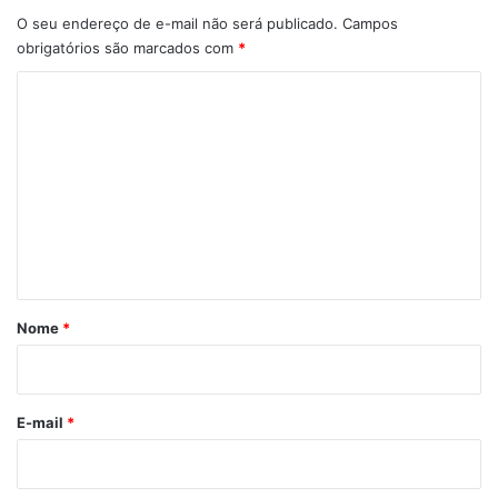
O seu endereço de e-mail não será publicado.
Campos
obrigatórios são marcados com
*
C
o
m
e
n
t
á
r
Nome
*
i
o
*
E-mail
*