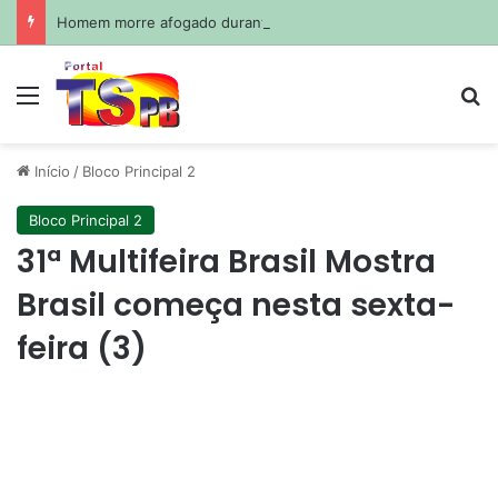
Homem morre afogado durante pescaria em açude no agreste paraibano
Menu
Pr
Início
/
Bloco Principal 2
Bloco Principal 2
31ª Multifeira Brasil Mostra
Brasil começa nesta sexta-
feira (3)