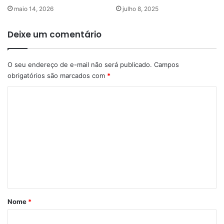
maio 14, 2026
julho 8, 2025
Deixe um comentário
O seu endereço de e-mail não será publicado.
Campos
obrigatórios são marcados com
*
C
o
m
e
n
t
á
r
Nome
*
i