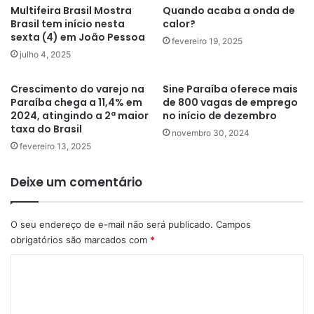
Multifeira Brasil Mostra
Quando acaba a onda de
Brasil tem início nesta
calor?
sexta (4) em João Pessoa
fevereiro 19, 2025
julho 4, 2025
Crescimento do varejo na
Sine Paraíba oferece mais
Paraíba chega a 11,4% em
de 800 vagas de emprego
2024, atingindo a 2ª maior
no início de dezembro
taxa do Brasil
novembro 30, 2024
fevereiro 13, 2025
Deixe um comentário
O seu endereço de e-mail não será publicado.
Campos
obrigatórios são marcados com
*
C
o
m