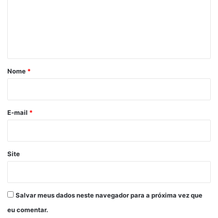
e
n
t
á
r
Nome
*
i
o
*
E-mail
*
Site
Salvar meus dados neste navegador para a próxima vez que
eu comentar.