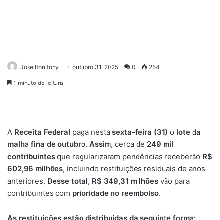
Joseilton tony
outubro 31, 2025
0
254
1 minuto de leitura
A
Receita Federal
paga nesta
sexta-feira (31)
o
lote da
malha fina de outubro
.
Assim
, cerca de
249 mil
contribuintes
que regularizaram pendências receberão
R$
602,96 milhões
, incluindo restituições residuais de anos
anteriores.
Desse total
,
R$ 349,31 milhões
vão para
contribuintes com
prioridade no reembolso
.
As restituições estão distribuídas da seguinte forma: