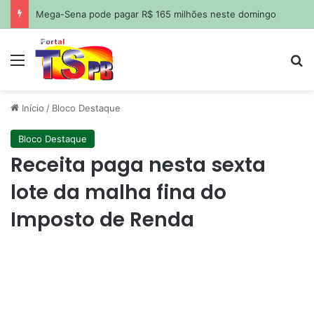
Mega-Sena pode pagar R$ 165 milhões neste domingo
Menu
Pr
Início
/
Bloco Destaque
Bloco Destaque
Receita paga nesta sexta
lote da malha fina do
Imposto de Renda