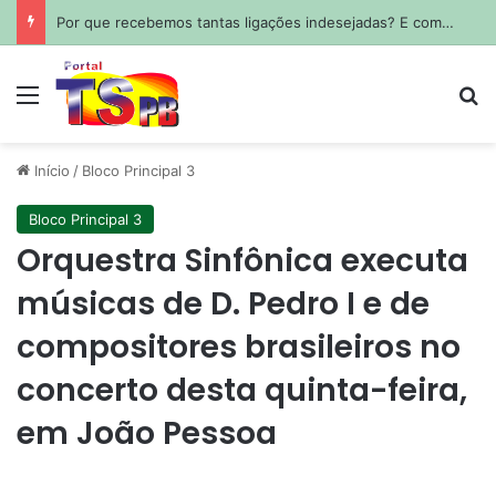
Por que recebemos tantas ligações indesejadas? E como evitar esse tipo de chamada?
Menu
Pr
Início
/
Bloco Principal 3
Bloco Principal 3
Orquestra Sinfônica executa
músicas de D. Pedro I e de
compositores brasileiros no
concerto desta quinta-feira,
em João Pessoa