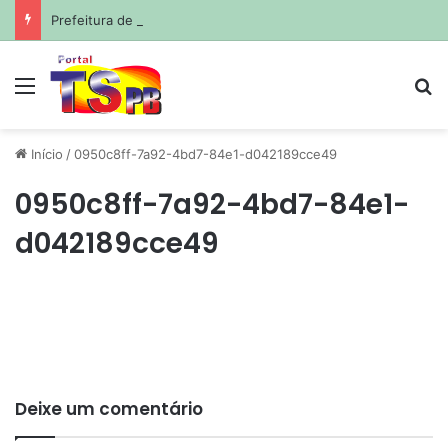
Prefeitura de João Pessoa avança com projetos de corredores viários para sistema de veículos rápidos
Menu
Pr
Início
/
0950c8ff-7a92-4bd7-84e1-d042189cce49
0950c8ff-7a92-4bd7-84e1-
d042189cce49
Deixe um comentário