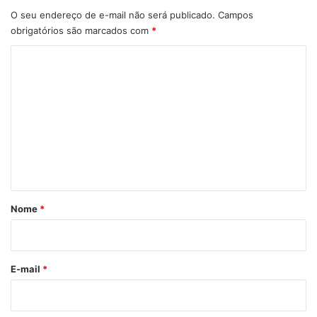
O seu endereço de e-mail não será publicado.
Campos
obrigatórios são marcados com
*
C
o
m
e
n
t
á
r
Nome
*
i
o
*
E-mail
*