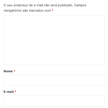
O seu endereço de e-mail não será publicado.
Campos
obrigatórios são marcados com
*
C
o
m
e
n
t
á
r
Nome
*
i
o
*
E-mail
*