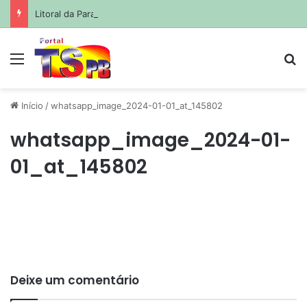
Litoral da Paraíba tem três trechos de praia impróprios para banho; veja quais
Menu
Pr
Início
/
whatsapp_image_2024-01-01_at_145802
whatsapp_image_2024-01-
01_at_145802
Deixe um comentário