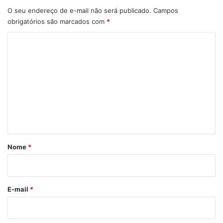
O seu endereço de e-mail não será publicado.
Campos
obrigatórios são marcados com
*
C
o
m
e
n
t
á
r
Nome
*
i
o
*
E-mail
*