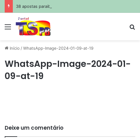
38 apostas paraibanas acertam a quadra da Mega-Sena
Menu
Pr
Início
/
WhatsApp-Image-2024-01-09-at-19
WhatsApp-Image-2024-01-
09-at-19
Deixe um comentário