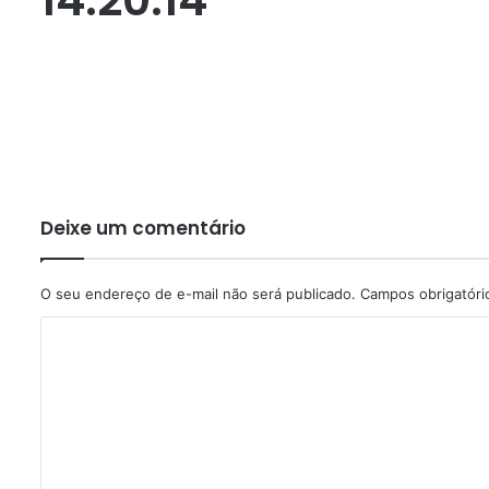
Deixe um comentário
O seu endereço de e-mail não será publicado.
Campos obrigatór
C
o
m
e
n