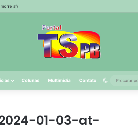
orre afogado durante pescaria em açude no agreste paraibano
Switch skin
ícias
Colunas
Multimidia
Contato
024-01-03-at-