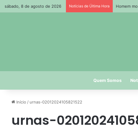
sábado, 8 de agosto de 2026
Notícias de Última Hora
Homem morr
Quem Somos
Not
Início
/
urnas-02012024105821522
urnas-02012024105