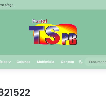
e afogado durante pescaria em açude no agreste paraibano
Switch skin
ícias
Colunas
Multimidia
Contato
821522