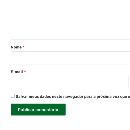
m
e
n
t
á
r
Nome
*
i
o
*
E-mail
*
Salvar meus dados neste navegador para a próxima vez que 