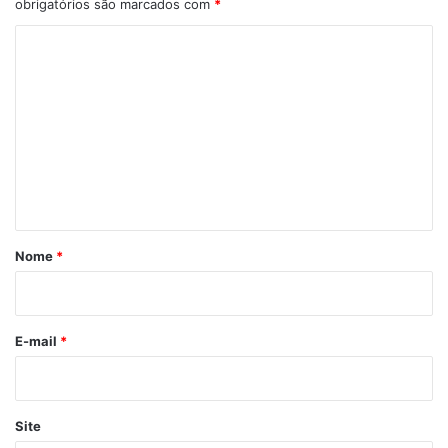
obrigatórios são marcados com
*
C
o
m
e
n
t
á
r
Nome
*
i
o
*
E-mail
*
Site