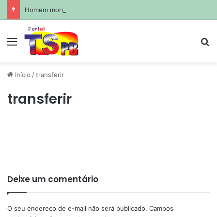
Homem morre afogado durante pescaria em açude no agreste paraibano
Menu
Pr
Início
/
transferir
transferir
Deixe um comentário
O seu endereço de e-mail não será publicado.
Campos