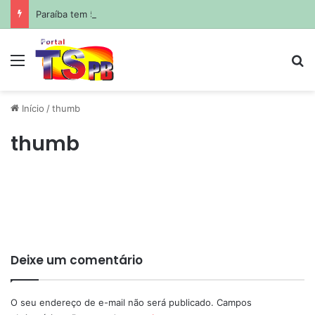
Paraíba tem 5º maior crescimento do país no Ideb do ensino médio na rede estadual
Menu
Pr
Início
/
thumb
thumb
Deixe um comentário
O seu endereço de e-mail não será publicado.
Campos