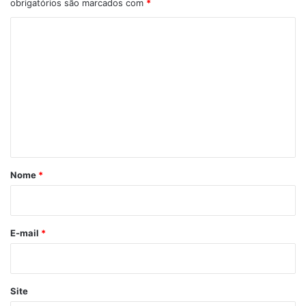
obrigatórios são marcados com
*
C
o
m
e
n
t
á
r
Nome
*
i
o
*
E-mail
*
Site