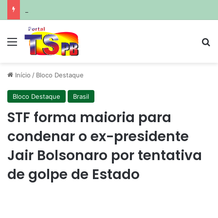
Multidão ocupa Praia de Cabo Branco e celebra os 441 anos da Capital com shows de Roupa Nova e Fábio Jr
Menu
Pr
Início
/
Bloco Destaque
Bloco Destaque
Brasil
STF forma maioria para
condenar o ex-presidente
Jair Bolsonaro por tentativa
de golpe de Estado