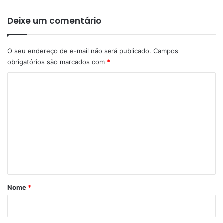
Deixe um comentário
O seu endereço de e-mail não será publicado.
Campos
obrigatórios são marcados com
*
C
o
m
e
n
t
á
r
Nome
*
i
o