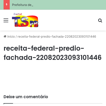
Prefeitura de João Pessoa avança com projetos de corredores viários para sistema de veículos rápidos
Menu
Pr
Início
/
receita-federal-predio-fachada-22082023093101446
receita-federal-predio-
fachada-22082023093101446
Deixe um comentário