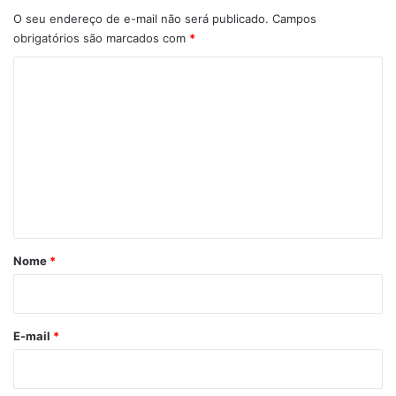
O seu endereço de e-mail não será publicado.
Campos
obrigatórios são marcados com
*
C
o
m
e
n
t
á
r
Nome
*
i
o
*
E-mail
*