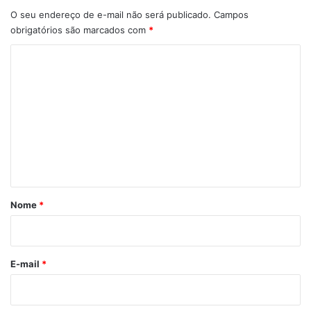
O seu endereço de e-mail não será publicado.
Campos
obrigatórios são marcados com
*
C
o
m
e
n
t
á
r
Nome
*
i
o
*
E-mail
*