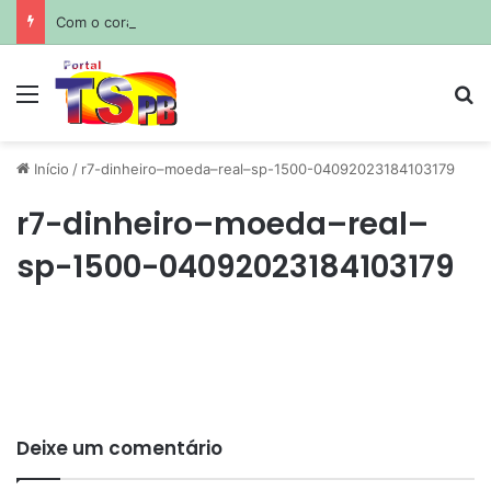
Com o coração partido: Messi sepulta o pai em funeral privado em Rosário
Menu
Pr
Início
/
r7-dinheiro–moeda–real–sp-1500-04092023184103179
r7-dinheiro–moeda–real–
sp-1500-04092023184103179
Deixe um comentário