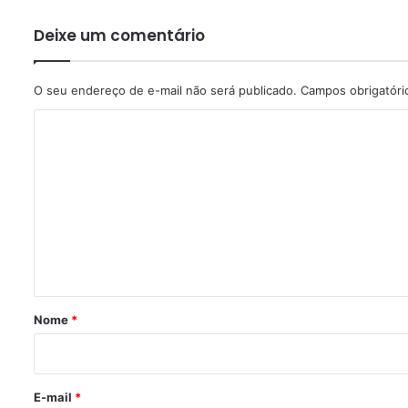
Deixe um comentário
O seu endereço de e-mail não será publicado.
Campos obrigatór
C
o
m
e
n
t
á
r
Nome
*
i
o
*
E-mail
*