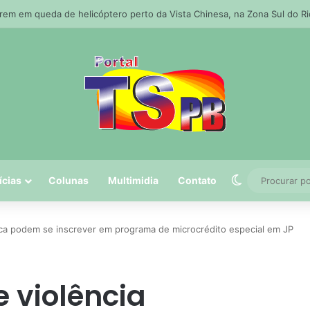
tro Histórico estarão fechadas para atividades esportivas e culturais n
Switch skin
ícias
Colunas
Multimidia
Contato
ica podem se inscrever em programa de microcrédito especial em JP
 violência